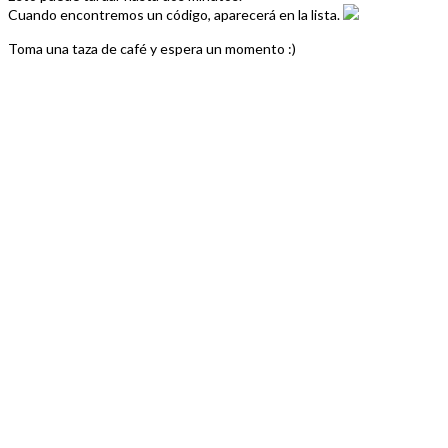
Cuando encontremos un código, aparecerá en la lista.
Toma una taza de café y espera un momento :)
Navegación
Tenorisfx Descuento
Tennistarragona Descuento
de
entradas