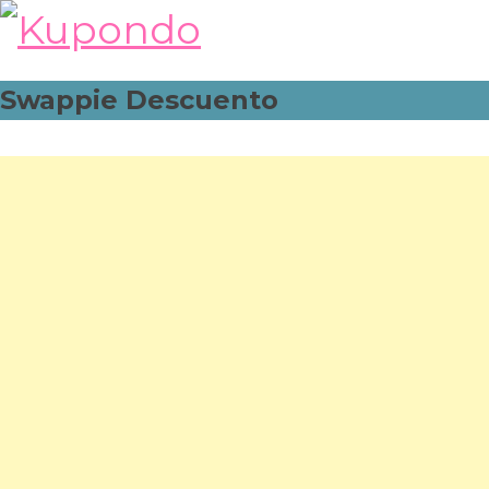
Skip
to
content
Swappie Descuento