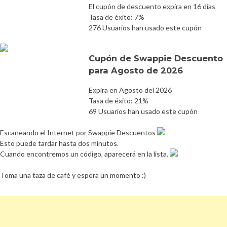
El cupón de descuento expira en 16 días
Tasa de éxito: 7%
276 Usuarios han usado este cupón
Cupón de Swappie Descuento
para Agosto de 2026
Expira en Agosto del 2026
Tasa de éxito: 21%
69 Usuarios han usado este cupón
Escaneando el Internet por Swappie Descuentos
Esto puede tardar hasta dos minutos.
Cuando encontremos un código, aparecerá en la lista.
Toma una taza de café y espera un momento :)