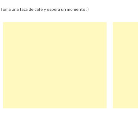
Toma una taza de café y espera un momento :)
Navegación
Ashford Descuento
de
entradas