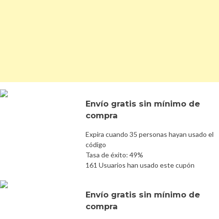
Envío gratis sin mínimo de
compra
Expira cuando 35 personas hayan usado el
código
Tasa de éxito: 49%
161 Usuarios han usado este cupón
Envío gratis sin mínimo de
compra