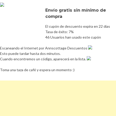
Envío gratis sin mínimo de
compra
El cupón de descuento expira en 22 días
Tasa de éxito: 7%
46 Usuarios han usado este cupón
Escaneando el Internet por Annscottage Descuentos
Esto puede tardar hasta dos minutos.
Cuando encontremos un código, aparecerá en la lista.
Toma una taza de café y espera un momento :)