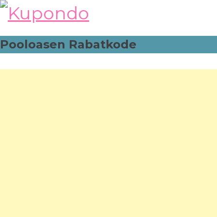
Skip
to
content
Pooloasen Rabatkode