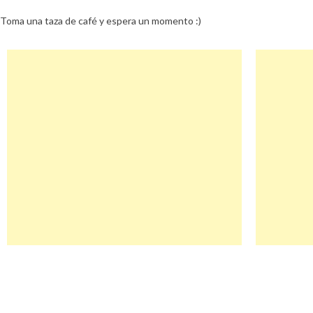
Toma una taza de café y espera un momento :)
Navegación
Tuimeilibre Descuento
de
entradas