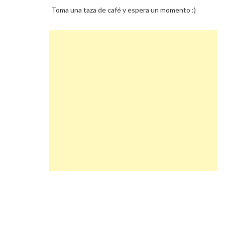
Toma una taza de café y espera un momento :)
Navegación
Tugesto Descuento
de
entradas