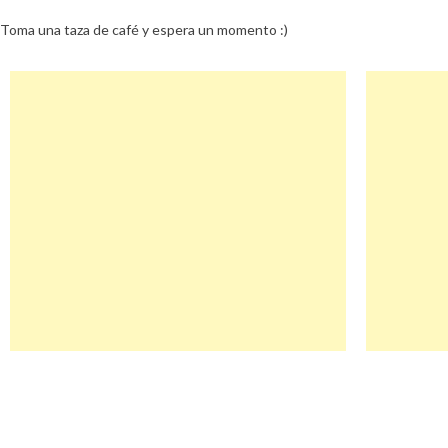
Toma una taza de café y espera un momento :)
Navegación
Tuexpertoweb Descuento
de
entradas