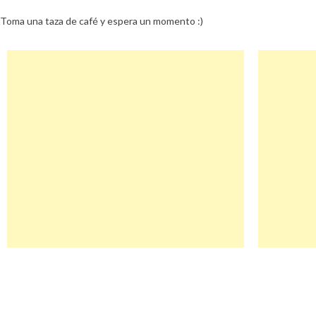
Toma una taza de café y espera un momento :)
Navegación
Trustcapital Descuento
de
entradas