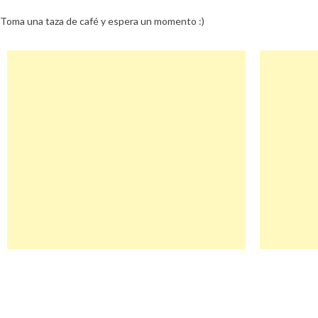
Toma una taza de café y espera un momento :)
Navegación
Travelexinsurance Descuento
de
entradas