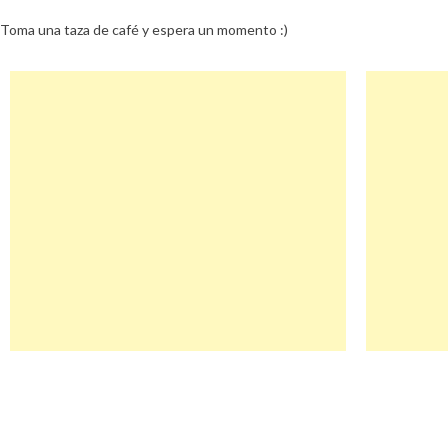
Toma una taza de café y espera un momento :)
Navegación
Transferxl Descuento
de
entradas