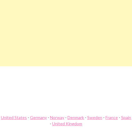
Navegación
Traductor De Voz Descuento
Tradon Descuento
de
entradas
United States
-
Germany
-
Norway
-
Denmark
-
Sweden
-
France
-
Spain
-
United Kingdom