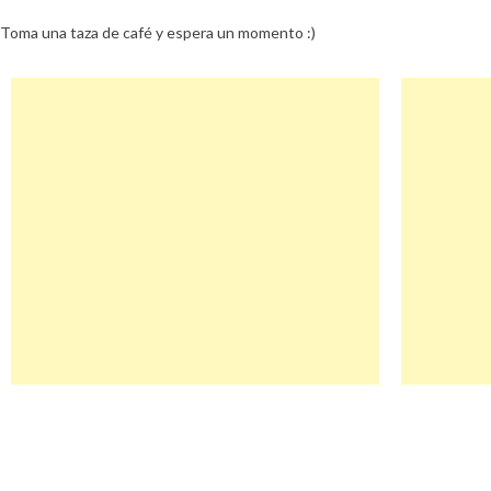
Toma una taza de café y espera un momento :)
Navegación
Tractive Descuento
de
entradas