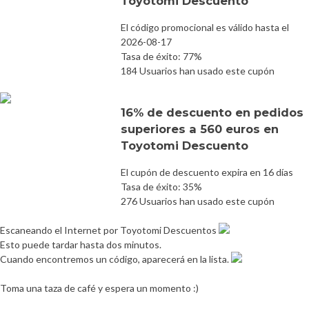
Toyotomi Descuento
El código promocional es válido hasta el
2026-08-17
Tasa de éxito: 77%
184 Usuarios han usado este cupón
16% de descuento en pedidos
superiores a 560 euros en
Toyotomi Descuento
El cupón de descuento expira en 16 días
Tasa de éxito: 35%
276 Usuarios han usado este cupón
Escaneando el Internet por Toyotomi Descuentos
Esto puede tardar hasta dos minutos.
Cuando encontremos un código, aparecerá en la lista.
Toma una taza de café y espera un momento :)