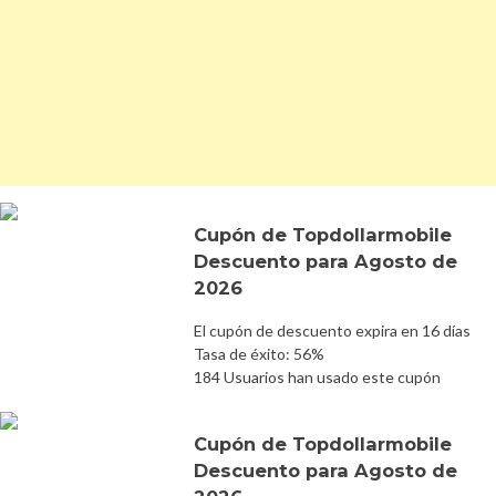
Cupón de Topdollarmobile
Descuento para Agosto de
2026
El cupón de descuento expira en 16 días
Tasa de éxito: 56%
184 Usuarios han usado este cupón
Cupón de Topdollarmobile
Descuento para Agosto de