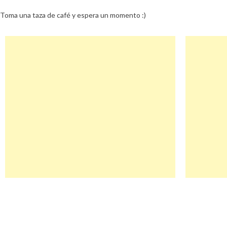
Toma una taza de café y espera un momento :)
Navegación
Tm Descuento
de
entradas