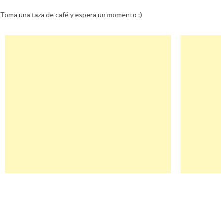
Toma una taza de café y espera un momento :)
Navegación
Tile Descuento
de
entradas