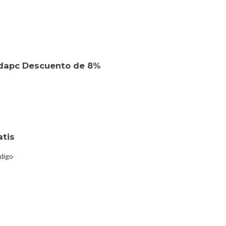
ndapc Descuento de 8%
atis
digo