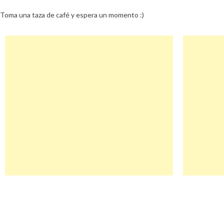
Toma una taza de café y espera un momento :)
Navegación
Tiendapincha Descuento
de
entradas