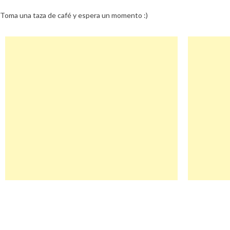
Toma una taza de café y espera un momento :)
Navegación
Therejuvenationclinic Descuento
de
entradas