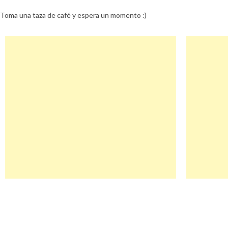
Toma una taza de café y espera un momento :)
Navegación
Theraptorfx Descuento
de
entradas