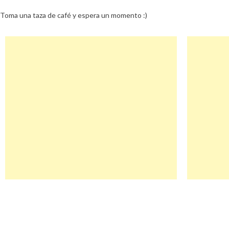
Toma una taza de café y espera un momento :)
Navegación
Theprettydresscompany Descuento
de
entradas