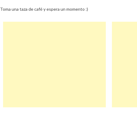
Toma una taza de café y espera un momento :)
Navegación
Thedogwalker Descuento
de
entradas