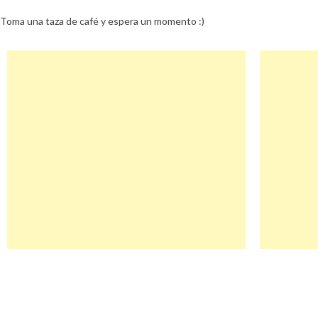
Toma una taza de café y espera un momento :)
Navegación
Telaslatonelada Descuento
de
entradas