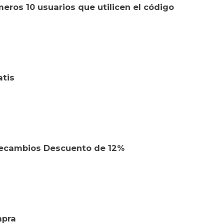
eros 10 usuarios que utilicen el código
atis
recambios Descuento de 12%
mpra