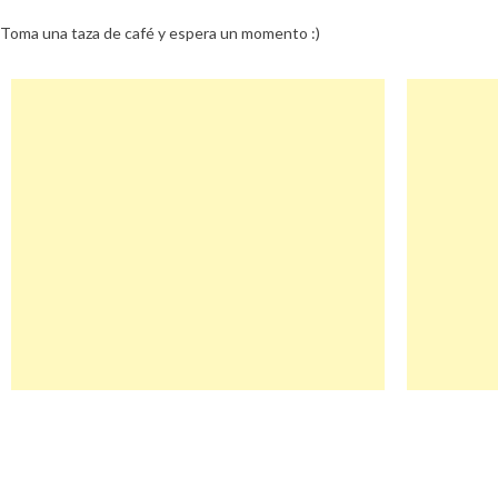
Toma una taza de café y espera un momento :)
Navegación
Tdtienda Descuento
de
entradas