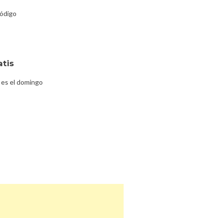
código
atis
 es el domingo