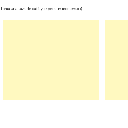
Toma una taza de café y espera un momento :)
Navegación
Tagliapasta Descuento
de
entradas