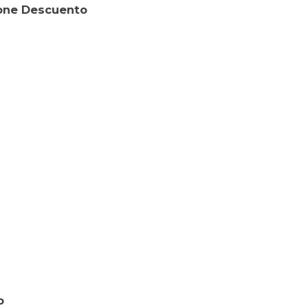
tone Descuento
o