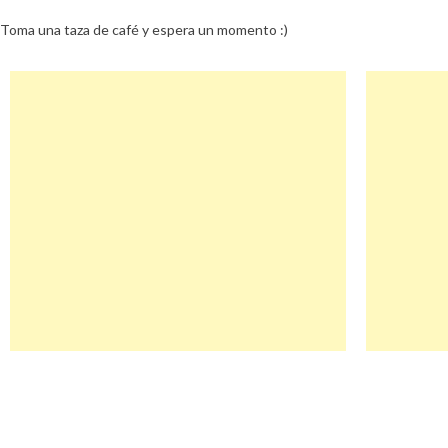
Toma una taza de café y espera un momento :)
Navegación
Sulu Descuento
de
entradas