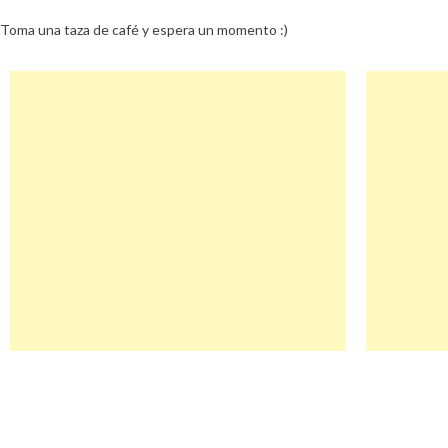
Toma una taza de café y espera un momento :)
Navegación
Sueldito Descuento
de
entradas