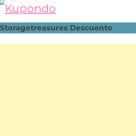
Skip
to
content
Storagetreasures Descuento