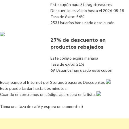
Este cupón para Storagetreasures
Descuento es válido hasta el 2026-08-18
Tasa de éxito: 56%
253 Usuarios han usado este cupón
27% de descuento en
productos rebajados
Este código expira mañana
Tasa de éxito: 21%
69 Usuarios han usado este cupón
Escaneando el Internet por Storagetreasures Descuentos
Esto puede tardar hasta dos minutos.
Cuando encontremos un código, aparecerá en la lista.
Toma una taza de café y espera un momento :)