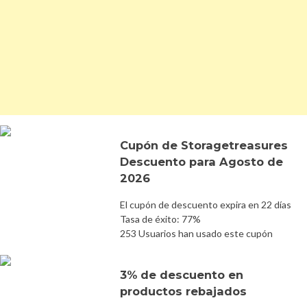
Cupón de Storagetreasures
Descuento para Agosto de
2026
El cupón de descuento expira en 22 días
Tasa de éxito: 77%
253 Usuarios han usado este cupón
3% de descuento en
productos rebajados