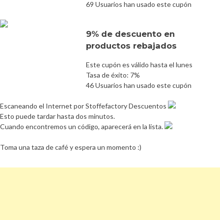
69 Usuarios han usado este cupón
9% de descuento en
productos rebajados
Este cupón es válido hasta el lunes
Tasa de éxito: 7%
46 Usuarios han usado este cupón
Escaneando el Internet por Stoffefactory Descuentos
Esto puede tardar hasta dos minutos.
Cuando encontremos un código, aparecerá en la lista.
Toma una taza de café y espera un momento :)