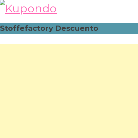
Skip
to
content
Stoffefactory Descuento