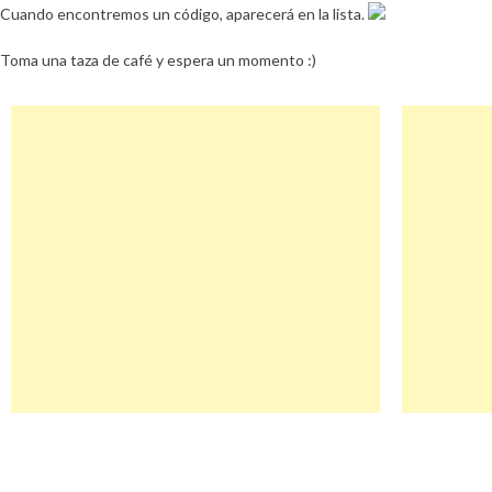
Cuando encontremos un código, aparecerá en la lista.
Toma una taza de café y espera un momento :)
Navegación
Steemit Descuento
de