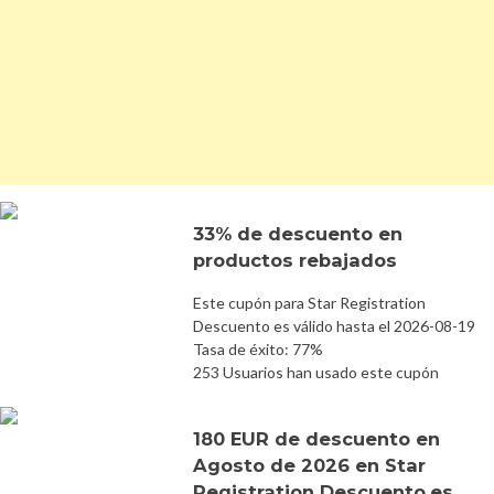
33% de descuento en
productos rebajados
Este cupón para Star Registration
Descuento es válido hasta el 2026-08-19
Tasa de éxito: 77%
253 Usuarios han usado este cupón
180 EUR de descuento en
Agosto de 2026 en Star
Registration Descuento.es