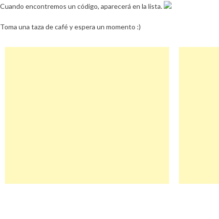
Cuando encontremos un código, aparecerá en la lista.
Toma una taza de café y espera un momento :)
Navegación
Stalric Descuento
de