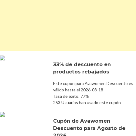
33% de descuento en
productos rebajados
Este cupón para Avawomen Descuento es
válido hasta el 2026-08-18
Tasa de éxito: 77%
253 Usuarios han usado este cupón
Cupón de Avawomen
Descuento para Agosto de
2026