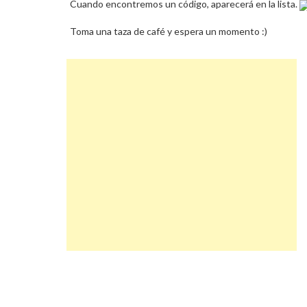
Cuando encontremos un código, aparecerá en la lista.
Toma una taza de café y espera un momento :)
Navegación
Aunomdelarose Descuento
de