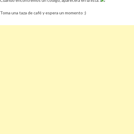
Cuando encontremos un código, aparecerá en la lista.
Toma una taza de café y espera un momento :)