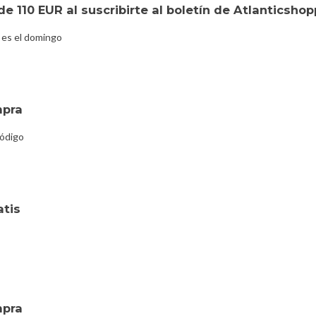
e 110 EUR al suscribirte al boletín de Atlanticsh
 es el domingo
mpra
código
atis
mpra