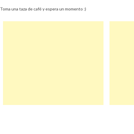
Toma una taza de café y espera un momento :)
Navegación
Assistencia Descuento
de
entradas