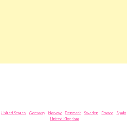
Navegación
Arnoldclark Descuento
Arnihouse Descuento
de
entradas
United States
-
Germany
-
Norway
-
Denmark
-
Sweden
-
France
-
Spain
-
United Kingdom