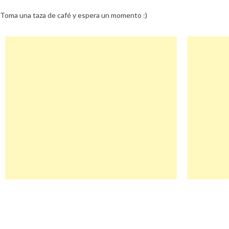
Toma una taza de café y espera un momento :)
Navegación
Ariix Descuento
de
entradas