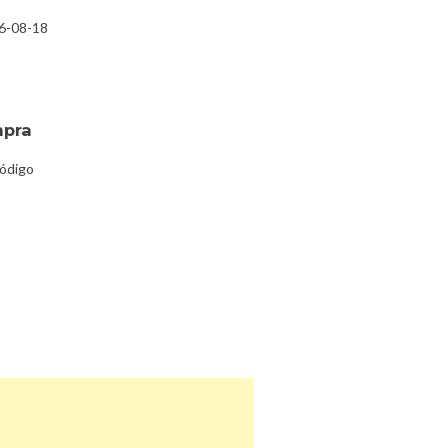
26-08-18
mpra
código