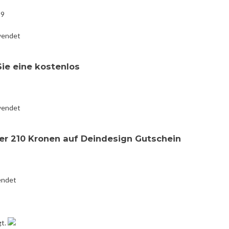
19
wendet
Sie eine kostenlos
wendet
er 210 Kronen auf Deindesign Gutschein
endet
gt.