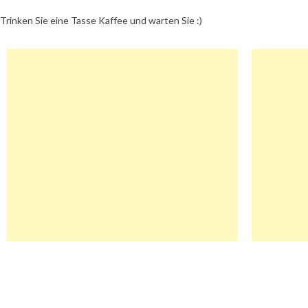
Trinken Sie eine Tasse Kaffee und warten Sie :)
Beitragsnavigation
Deindeal.Shop Gutschein