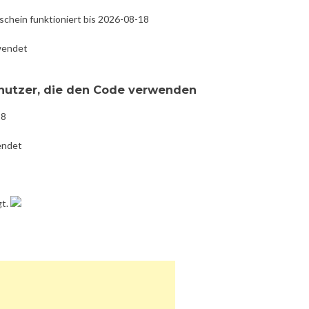
schein funktioniert bis 2026-08-18
wendet
enutzer, die den Code verwenden
18
endet
gt.