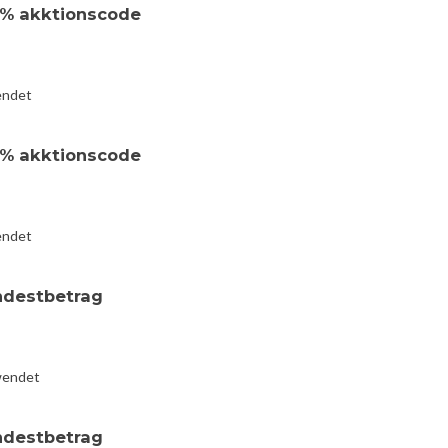
2% akktionscode
endet
2% akktionscode
endet
ndestbetrag
wendet
ndestbetrag