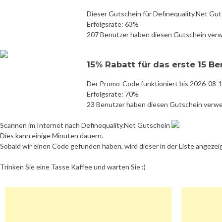
Dieser Gutschein für Definequality.Net Gut
Erfolgsrate: 63%
207 Benutzer haben diesen Gutschein ver
15% Rabatt für das erste 15 B
Der Promo-Code funktioniert bis 2026-08-
Erfolgsrate: 70%
23 Benutzer haben diesen Gutschein verw
Scannen im Internet nach Definequality.Net Gutschein
Dies kann einige Minuten dauern.
Sobald wir einen Code gefunden haben, wird dieser in der Liste angezei
Trinken Sie eine Tasse Kaffee und warten Sie :)