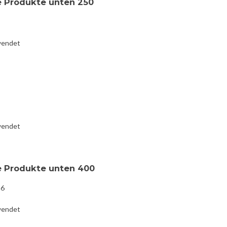
e Produkte unten 250
wendet
wendet
e Produkte unten 400
16
wendet