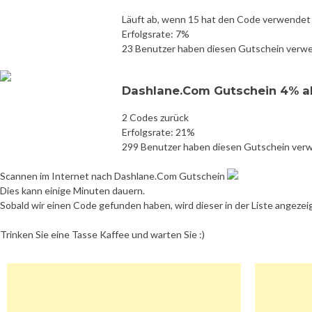
Läuft ab, wenn 15 hat den Code verwendet
Erfolgsrate: 7%
23 Benutzer haben diesen Gutschein verw
Dashlane.Com Gutschein 4% a
2 Codes zurück
Erfolgsrate: 21%
299 Benutzer haben diesen Gutschein ver
Scannen im Internet nach Dashlane.Com Gutschein
Dies kann einige Minuten dauern.
Sobald wir einen Code gefunden haben, wird dieser in der Liste angezei
Trinken Sie eine Tasse Kaffee und warten Sie :)