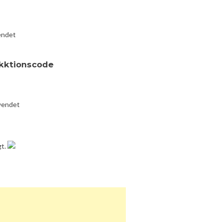
endet
kktionscode
wendet
gt.