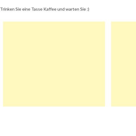
Trinken Sie eine Tasse Kaffee und warten Sie :)
Beitragsnavigation
Dandomain.Dk Gutschein