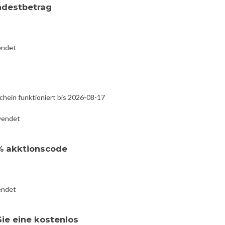
ndestbetrag
endet
chein funktioniert bis 2026-08-17
wendet
2% akktionscode
endet
Sie eine kostenlos