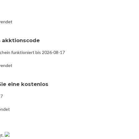
wendet
% akktionscode
chein funktioniert bis 2026-08-17
wendet
Sie eine kostenlos
17
endet
gt.