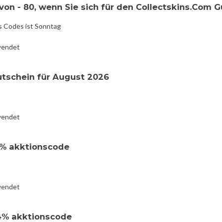
von - 80, wenn Sie sich für den Collectskins.Com 
s Codes ist Sonntag
wendet
utschein für August 2026
wendet
2% akktionscode
wendet
4% akktionscode