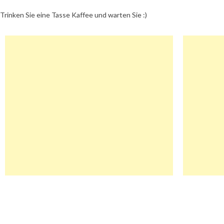
Trinken Sie eine Tasse Kaffee und warten Sie :)
Beitragsnavigation
Code4Game.Com Gutschein