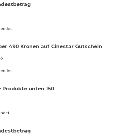
ndestbetrag
wendet
ber 490 Kronen auf Cinestar Gutschein
16
wendet
e Produkte unten 150
endet
ndestbetrag