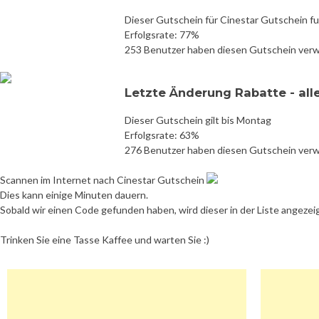
Dieser Gutschein für Cinestar Gutschein fu
Erfolgsrate: 77%
253 Benutzer haben diesen Gutschein ver
Letzte Änderung Rabatte - all
Dieser Gutschein gilt bis Montag
Erfolgsrate: 63%
276 Benutzer haben diesen Gutschein ver
Scannen im Internet nach Cinestar Gutschein
Dies kann einige Minuten dauern.
Sobald wir einen Code gefunden haben, wird dieser in der Liste angezei
Trinken Sie eine Tasse Kaffee und warten Sie :)