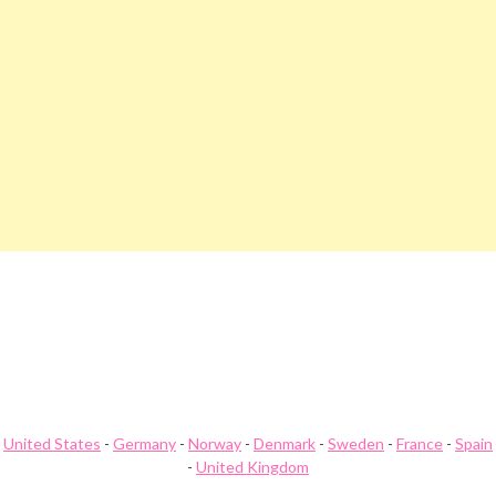
Beitragsnavigation
Cheapflug Gutschein
Cheaptickets Gutschein
United States
-
Germany
-
Norway
-
Denmark
-
Sweden
-
France
-
Spain
-
United Kingdom